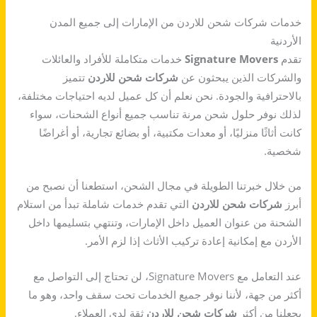
خدمات شركات شحن للاردن من الإمارات إلى جميع المدن
الأردنية
تقدم
Signature Movers
خدمات متكاملة للأفراد والعائلات
والشركات الذين يبحثون عن
شركات شحن للاردن
تتميز
بالاحترافية والجودة. نحن نعلم أن كل عميل لديه احتياجات مختلفة،
لذلك نوفر حلول شحن مرنة تناسب جميع أنواع الشحنات، سواء
كانت أثاثًا منزليًا، أو معدات مكتبية، أو بضائع تجارية، أو أغراضًا
شخصية.
من خلال خبرتنا الطويلة في مجال الشحن، استطعنا أن نصبح من
أبرز
شركات شحن للاردن
التي تقدم خدمات شاملة تبدأ من استلام
الشحنة من عنوان العميل داخل الإمارات، وتنتهي بتسليمها داخل
الأردن مع إمكانية إعادة تركيب الأثاث إذا لزم الأمر.
عند التعامل مع Signature Movers، لن تحتاج إلى التواصل مع
أكثر من جهة، لأننا نوفر جميع الخدمات تحت سقف واحد، وهو ما
يجعلنا من أكثر
شركات شحن للاردن
ثقة لدى العملاء.